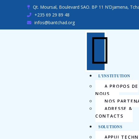
Qt. Moursal, Boulevard SAO. BP 11 N’Djamena, Tch
+235 69 29 89 48
infos@bantchad.org
L’INSTITUTION
A PROPOS DE
NOUS
NOS PARTEN
ADRESSE &
CONTACTS
SOLUTIONS
APPUI TECHN