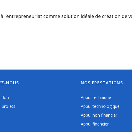
l’entrepreneuriat comme solution idéale de création de val
EZ-NOUS
NOS PRESTATIONS
n don
Appui technique
 projets
Appui technologique
Appui non financier
Appui financier