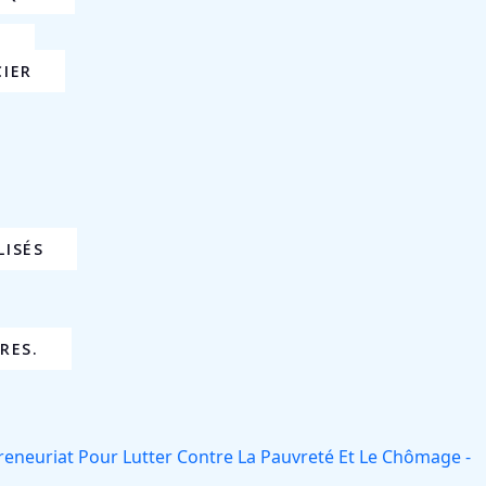
E
CIER
LISÉS
RES.